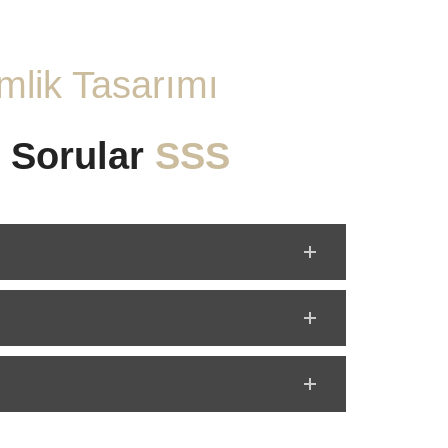
mlik Tasarımı
 Sorular
SSS
?