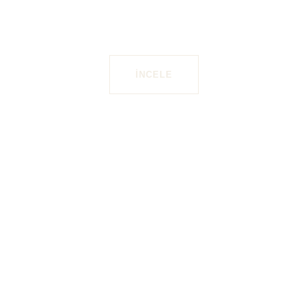
sal Kimlik Tasarımı Örnekl
İNCELE