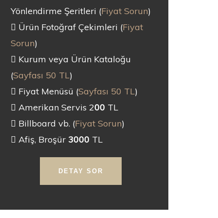
Yönlendirme Şeritleri (
Fiyat Sorun
)
Ürün Fotoğraf Çekimleri (
Fiyat
Sorun
)
Kurum veya Ürün Kataloğu
(
Sayfası 50 TL
)
Fiyat Menüsü (
Sayfası 50 TL
)
Amerikan Servis 2
00
TL
Billboard vb. (
Fiyat Sorun
)
Afiş, Broşür
3000
TL
DETAY SOR