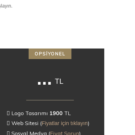
layın.
OPSİYONEL
...
TL
Logo Tasarımı
1900
TL
Web Sitesi (
)
Fiyatlar için tıklayın
Sosyal Medya (
Fiyat Sorun
)