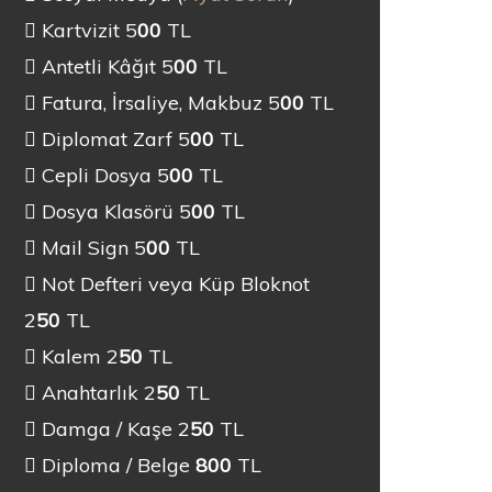
Kartvizit 5
00
TL
Antetli Kâğıt 5
00
TL
Fatura, İrsaliye, Makbuz 5
00
TL
Diplomat Zarf 5
00
TL
Cepli Dosya 5
00
TL
Dosya Klasörü 5
00
TL
Mail Sign 5
00
TL
Not Defteri veya Küp Bloknot
2
50
TL
Kalem 2
50
TL
Anahtarlık 2
50
TL
Damga / Kaşe 2
50
TL
Diploma / Belge
800
TL