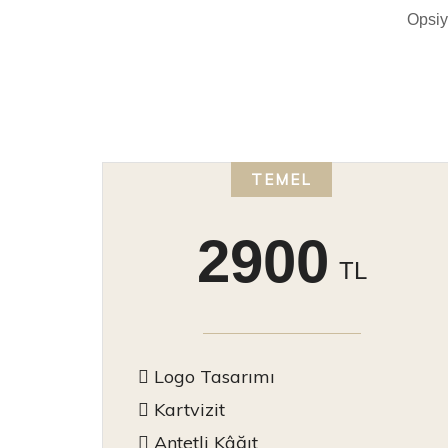
Opsiy
TEMEL
2900
TL
Logo Tasarımı
Kartvizit
Antetli Kâğıt