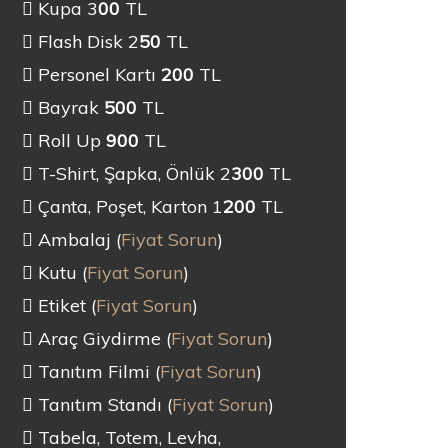
Kupa 3
00
TL
Flash Disk 2
50
TL
Personel Kartı
200
TL
Bayrak
500
TL
Roll Up
900
TL
T-Shirt, Şapka, Önlük 2
300
TL
Çanta, Poşet, Karton 1
200
TL
Ambalaj (
Fiyat Sorun
)
Kutu (
Fiyat Sorun
)
Etiket (
Fiyat Sorun
)
Araç Giydirme (
Fiyat Sorun
)
Tanıtım Filmi (
Fiyat Sorun
)
Tanıtım Standı (
Fiyat Sorun
)
Tabela, Totem, Levha,